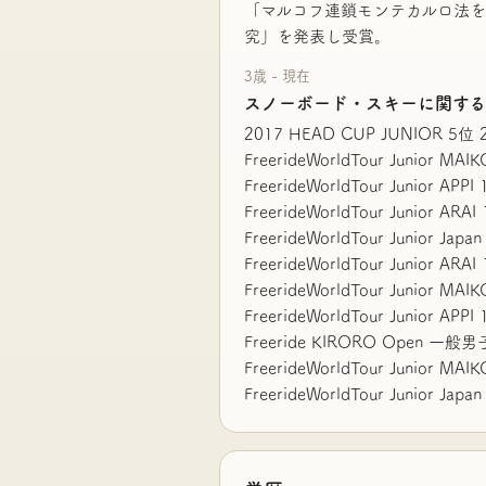
「マルコフ連鎖モンテカルロ法を
究」を発表し受賞。
3歳 - 現在
スノーボード・スキーに関す
2017 HEAD CUP JUNIOR 5位 
FreerideWorldTour Junior 
FreerideWorldTour Junior AP
FreerideWorldTour Junior A
FreerideWorldTour Junior J
FreerideWorldTour Junior A
FreerideWorldTour Junior M
FreerideWorldTour Junior AP
Freeride KIRORO Open 一般
FreerideWorldTour Junior M
FreerideWorldTour Junior J