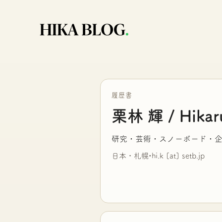
履歴書
栗林 輝 / Hikaru
研究・芸術・スノーボード・企
日本・札幌
•
hi.k [at] setb.jp