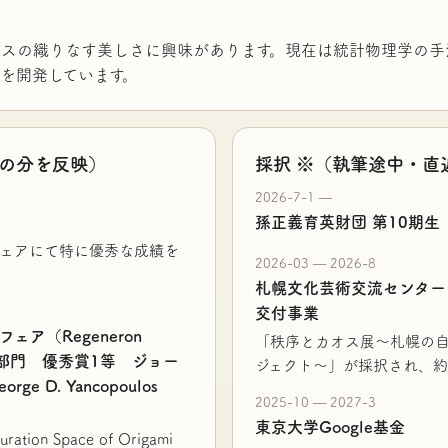
スの織りなす美しさに興味があります。現在は統計物理学の手
を開発しています。
近の分を反映）
採択 ※（執筆途中・直
2026-7-1 —
孫正義育英財団 第10期生
フェアにて特に優秀な成績を
2026-03 — 2026-8
札幌文化芸術交流センター 
交付事業
ア（Regeneron
「秩序とカオス展～札幌の自
学部門 優秀賞1等 ジョー
ジェクト～」が採択され、約
 D. Yancopoulos
2025-10 — 2027-3
東京大学Google基金
uration Space of Origami