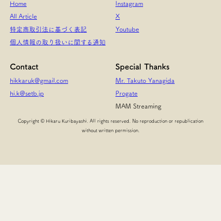
Home
Instagram
All Article
X
特定商取引法に基づく表記
Youtube
個人情報の取り扱いに関する通知
Contact
Special Thanks
hikkaruk@gmail.com
Mr. Takuto Yanagida
hi.k@setb.jp
Progate
MAM Streaming
Copyright © Hikaru Kuribayashi. All rights reserved. No reproduction or republication
without written permission.