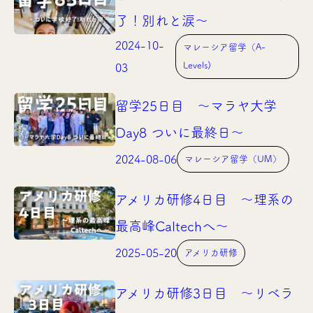
了！別れと涙〜
2024-10-
マレーシア留学（A-
Levels)
03
留学25日目 〜マラヤ大学
Day8 ついに最終日〜
2024-08-06
マレーシア留学（UM）
アメリカ研修4日目 〜理系の
最高峰Caltechへ〜
2025-05-20
アメリカ研修
アメリカ研修3日目 〜リベラ