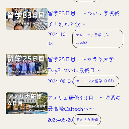
留学83日目 〜ついに学校終
了！別れと涙〜
2024-10-
マレーシア留学（A-
Levels)
03
留学25日目 〜マラヤ大学
Day8 ついに最終日〜
2024-08-06
マレーシア留学（UM）
アメリカ研修4日目 〜理系の
最高峰Caltechへ〜
2025-05-20
アメリカ研修