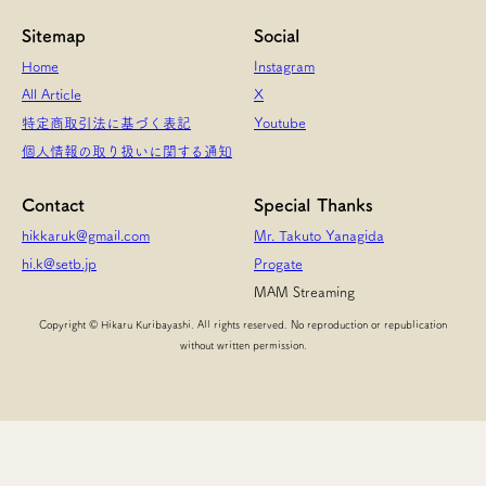
Sitemap
Social
Home
Instagram
All Article
X
特定商取引法に基づく表記
Youtube
個人情報の取り扱いに関する通知
Contact
Special Thanks
hikkaruk@gmail.com
Mr. Takuto Yanagida
hi.k@setb.jp
Progate
MAM Streaming
Copyright © Hikaru Kuribayashi. All rights reserved. No reproduction or republication
without written permission.