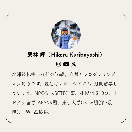
栗林 輝（Hikaru Kuribayashi）
北海道札幌市在住の16歳。自然とプログラミング
が大好きです。現在はマレーシアに3ヶ月間留学し
ています。NPO法人SETB理事、札幌開成10期、ト
ビタテ留学JAPAN9期、東京大学GSC6期(第3段
階)、FWT22優勝。