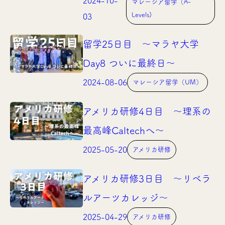
2024-10-
マレーシア留学（A-
Levels)
03
留学25日目 〜マラヤ大学
Day8 ついに最終日〜
2024-08-06
マレーシア留学（UM）
アメリカ研修4日目 〜理系の
最高峰Caltechへ〜
2025-05-20
アメリカ研修
アメリカ研修3日目 〜リベラ
ルアーツカレッジ〜
2025-04-29
アメリカ研修