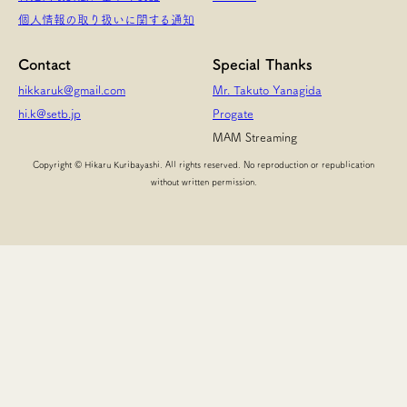
個人情報の取り扱いに関する通知
Contact
Special Thanks
hikkaruk@gmail.com
Mr. Takuto Yanagida
hi.k@setb.jp
Progate
MAM Streaming
Copyright © Hikaru Kuribayashi. All rights reserved. No reproduction or republication
without written permission.