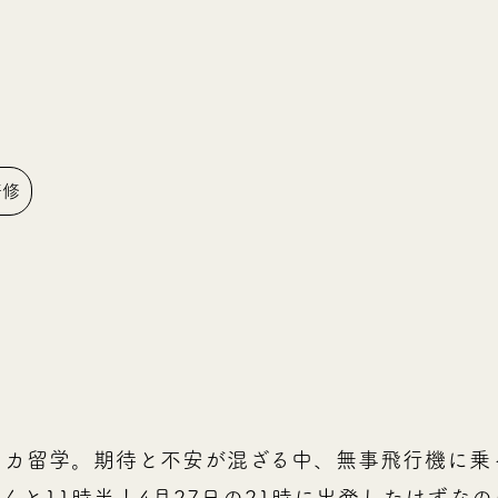
研修
リカ留学。期待と不安が混ざる中、無事飛行機に乗
んと11時半！4月27日の21時に出発したはずなの