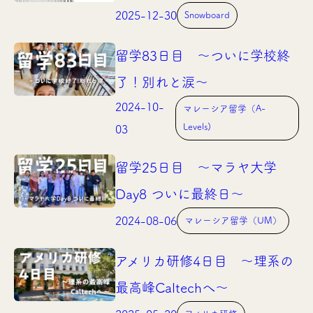
2025-12-30
Snowboard
留学83日目 〜ついに学校終
了！別れと涙〜
2024-10-
マレーシア留学（A-
Levels)
03
留学25日目 〜マラヤ大学
Day8 ついに最終日〜
2024-08-06
マレーシア留学（UM）
アメリカ研修4日目 〜理系の
最高峰Caltechへ〜