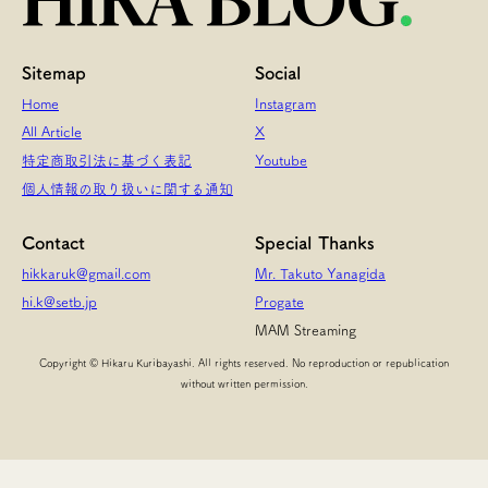
Sitemap
Social
Home
Instagram
All Article
X
特定商取引法に基づく表記
Youtube
個人情報の取り扱いに関する通知
Contact
Special Thanks
hikkaruk@gmail.com
Mr. Takuto Yanagida
hi.k@setb.jp
Progate
MAM Streaming
Copyright © Hikaru Kuribayashi. All rights reserved. No reproduction or republication
without written permission.